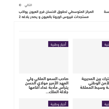
التالي
اسة
المركز المتوسطي لحقوق الانسان فرع العيون يواكب
مستجدات فيروس كورونا بالعيون و يصدر بلاغه 2
نية
أخبار وطنية
رك بين المديرية
صاحب السمو الملكي ولي
لأمن الوطني
العهد الأمير مولاي الحسن
 وسيط المملكة
يترأس مأدبة غداء أقامها
جلالة الملك…
نية
أخبار وطنية