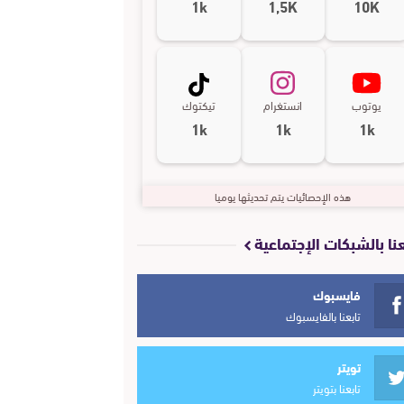
1k
1,5K
10K
يوتوب
انستغرام
تيكتوك
1k
1k
1k
هذه الإحصائيات يتم تحديثها يوميا
عنا بالشبكات الإجتماعية
فايسبوك
تابعنا بالفايسبوك
تويتر
تابعنا بتويتر