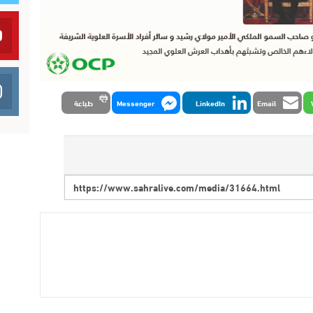
Email
LinkedIn
Messenger
طباعة