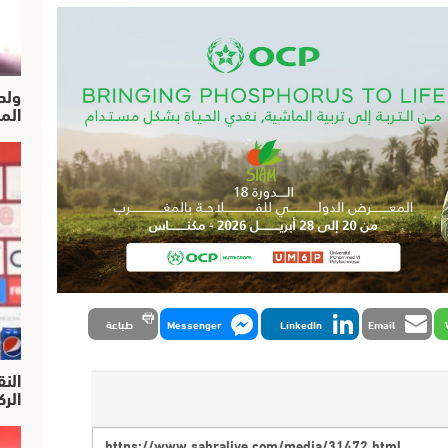
ولد
الم
Email
LinkedIn
Messenger
طباعة
النق
الركرا