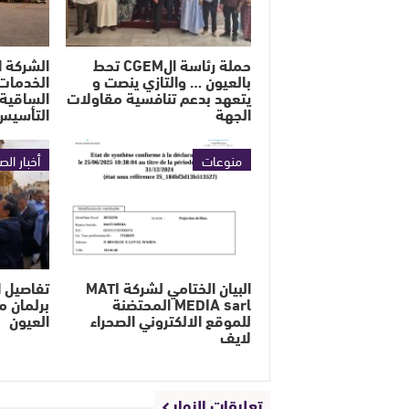
حملة رئاسة الCGEM تحط
الشركة ا
بالعيون … والتازي ينصت و
الخدمات 
يتعهد بدعم تنافسية مقاولات
الساقية 
الجهة
التأسيس
منوعات
أخبار الص
البيان الختامي لشركة MATI
تفاصيل ا
MEDIA sarl المحتضنة
برلمان م
للموقع الالكتروني الصحراء
العيون
لايف
تعليقات الزوار