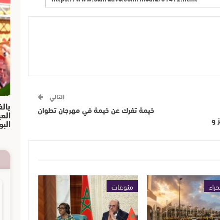
التالي
بالف
خيمة تفرك عن خيمة في مهرجان تطوان
الع
 و
البو
حراء
منوعات