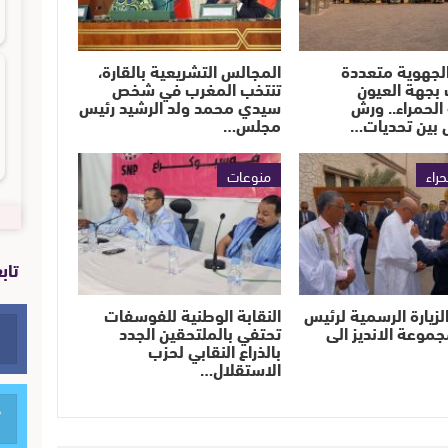
لجهوية متعددة
المجالس التشريعية بالقارة،
بجهة العيون
تنتخب المغرب في شخص
الحمراء.. ورش
سيدي محمد ولد الرشيد رئيس
 بين تحديات…
مجلس…
حراء
منوعات
تاب
لزيارة الرسمية لرئيس
النقابة الوطنية للفوسفات
جموعة الانديز الى
تحتفي بالملتحقين الجدد
بالذراع النقابي لحزب
الاستقلال…