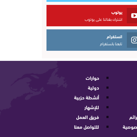
يوتوب
اشترك بقناتنا على يوتوب
انستغرام
تابعنا بانستغرام
حوارات
دولية
أنشطة حزبية
للإشهار
ائم
فريق العمل
صوصية
للتواصل معنا