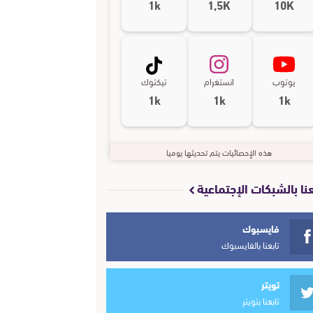
1k
1,5K
10K
يوتوب
انستغرام
تيكتوك
1k
1k
1k
هذه الإحصائيات يتم تحديثها يوميا
عنا بالشبكات الإجتماعية
فايسبوك
تابعنا بالفايسبوك
تويتر
تابعنا بتويتر