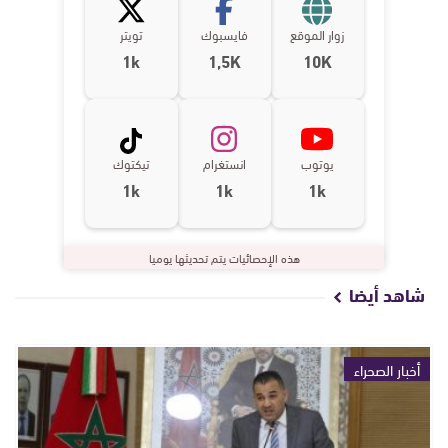
زوار الموقع
فايسبوك
تويتر
1k
1,5K
10K
يوتوب
انستغرام
تيكتوك
1k
1k
1k
هذه الإحصائيات يتم تحديثها يوميا
شاهد أيضا
أخبار الصحراء