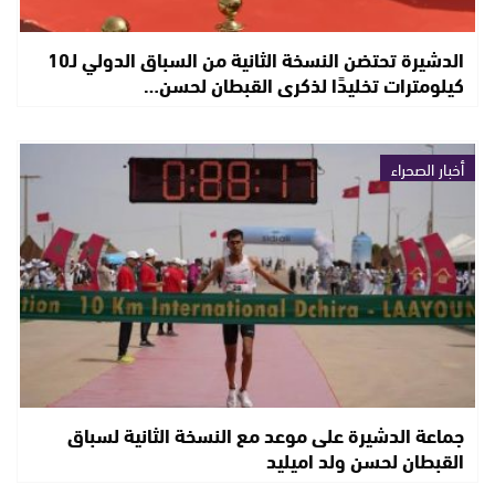
الدشيرة تحتضن النسخة الثانية من السباق الدولي لـ10
كيلومترات تخليدًا لذكرى القبطان لحسن…
أخبار الصحراء
جماعة الدشيرة على موعد مع النسخة الثانية لسباق
القبطان لحسن ولد اميليد