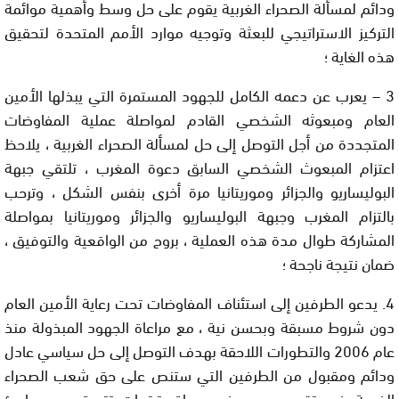
ودائم لمسألة الصحراء الغربية يقوم على حل وسط وأهمية موائمة
التركيز الاستراتيجي للبعثة وتوجيه موارد الأمم المتحدة لتحقيق
هذه الغاية ؛
3 – يعرب عن دعمه الكامل للجهود المستمرة التي يبذلها الأمين
العام ومبعوثه الشخصي القادم لمواصلة عملية المفاوضات
المتجددة من أجل التوصل إلى حل لمسألة الصحراء الغربية ، يلاحظ
اعتزام المبعوث الشخصي السابق دعوة المغرب ، تلتقي جبهة
البوليساريو والجزائر وموريتانيا مرة أخرى بنفس الشكل ، وترحب
بالتزام المغرب وجبهة البوليساريو والجزائر وموريتانيا بمواصلة
المشاركة طوال مدة هذه العملية ، بروح من الواقعية والتوفيق ،
ضمان نتيجة ناجحة ؛
4. يدعو الطرفين إلى استئناف المفاوضات تحت رعاية الأمين العام
دون شروط مسبقة وبحسن نية ، مع مراعاة الجهود المبذولة منذ
عام 2006 والتطورات اللاحقة بهدف التوصل إلى حل سياسي عادل
ودائم ومقبول من الطرفين التي ستنص على حق شعب الصحراء
الغربية في تقرير مصيره في سياق ترتيبات تتسق مع مبادئ