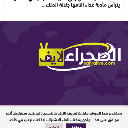
يترأس مأدبة غداء أقامها جلالة الملك…
يستخدم هذا الموقع ملفات تعريف الارتباط لتحسين تجربتك. سنفترض أنك
المدير المسؤول : ابيبك المحفوظ / جميع
الحقوق محفوظة © 2026
موافق على هذا ، ولكن يمكنك إلغاء الاشتراك إذا كنت ترغب في ذلك.
موافق
المزيد
تصميم وبرمجة