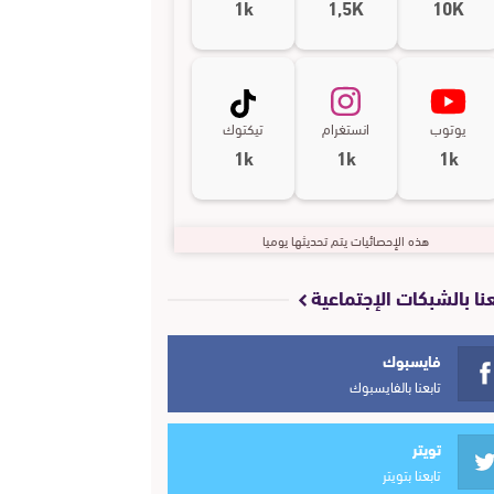
1k
1,5K
10K
يوتوب
انستغرام
تيكتوك
1k
1k
1k
هذه الإحصائيات يتم تحديثها يوميا
عنا بالشبكات الإجتماعية
فايسبوك
تابعنا بالفايسبوك
تويتر
تابعنا بتويتر