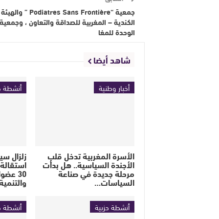
جمعية “Podiatres Sans Frontière ” والهيئة
الكندية – المغربية للصداقة والتعاون ، وجمعية
الوحدة للمغا
شاهد أيضا
أخبار وطنية
أنشطة ح
الأسرة المغربية تدخل قلب
زلزال سي
الأجندة السياسية.. هل بدأت
استقالة 
مرحلة جديدة في صناعة
30 عضو
السياسات…
والتنمية
أنشطة حزبية
أنشطة ح