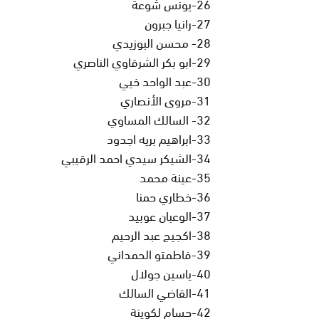
26-يونس شوعة
27-رانيا جبرون
28- محسن البوزيدي
29-ابو بكر الشرقاوي الناصري
30-عبد الواحد خيي
31-مروى الأنصاري
32- السالك المساوي
33-ابراهيم بريه اجدود
34-الشيكر سيدي احمد الرقيبي
35-عينة محمد
36-خطاري حمنا
37-الوعبان عوبيد
38-اكجيج عبد الرحيم
39-فاطمتو الحمداني
40-ياسين جولال
41-القاضي السالك
42-حسام لكوينة