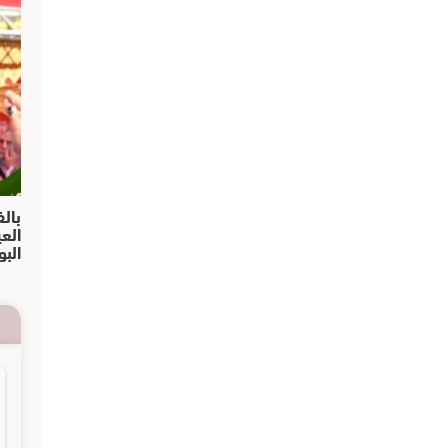
بالف
الع
البو