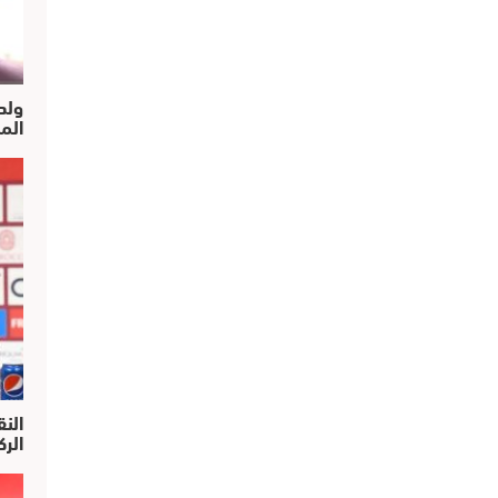
ولد
الم
النق
الركرا