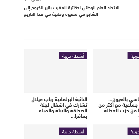
الاتحاد العام الوطني لدكاترة المغرب يقرر الخروج إلى
الشارع في مسيرة وطنية في هذا التاريخ
زبية
أنشطة حزبية
اسي بالعيون…
النائبة البرلمانية رباب عيلال
جماعية مع أكثر من
تشارك في أشغال لجنة
ا من حزب العدالة
الصداقة والبيئة والمياه
بمافرا…
زبية
أنشطة حزبية