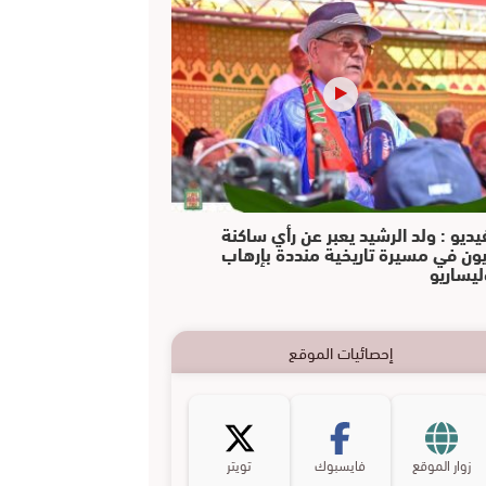
يديو : ولد الرشيد يعبر عن رأي ساكنة
يون في مسيرة تاريخية منددة بإرهاب
ليساريو
إحصائيات الموقع
زوار الموقع
فايسبوك
تويتر