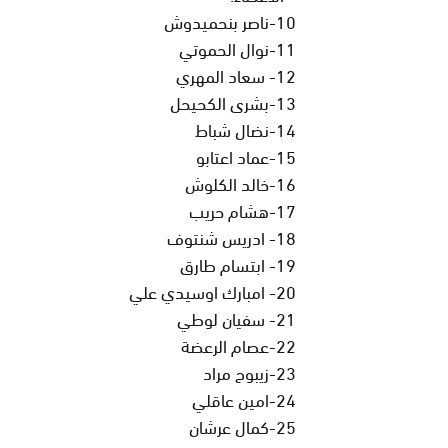
10-ناصر بنحميدوش
11-نوال الحموتي
12- سعاد المهري
13-بشرى الكحيحل
14-نضال شباط
15-عماد اعتابو
16-خالد الكلوش
17-هشام حريب
18- ادريس شنتوف
19- ابتسام طارق
20- امبارك اوسيدي علي
21- سفيان لوطي
22-عصام الرعضة
23-زيبوح مراد
24-امين عاقلي
25-كمال عرشان