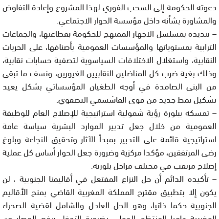
دعوته الحكومة إلى السحب الفوري لهذا المشروع وإعادة التفاوض
والمشاورة بشأنه داخل مؤسسة الحوار الاجتماعي.
– تنديده بمسلسل الاجهاز الممنهج للحكومة بقطاعتها، والجماعات
الترابية بمستوياتها والمؤسسات العمومية بأصنافها، على الحريات
النقابية، واستغلال الاختلافات السياسوية لتصفية حسابات نقابية،
وذلك بغية ضرب كل المناضلين النقابيين الغيورين، ونسف ما تبقى
من البنى الصامدة في أوجه الطغيان المؤسساتي بشكل يعيد
تشكيل نمط جديد من قوى الفاشسمي التصفوي.
– تمسكه ببلورة رؤية شمولية استراتيجية للإصلاح العام للوظيفة
العمومية من خلال جعل تدبير الموارد البشرية سياسة عامة
استراتيجية قائمة على التدبير بمبدأ الآثار وتحقيق النجاعة وبلوغ
رضى المرتفقين، مؤكدا مركزية وضرورة جعل الحوار أساس كل عملية
إصلاح مرتقب في مختلف مراحل بلورته.
– تأكيده الدائم أن حل النزاع المفتعل في أقاليمنا الجنوبية ، لن
يكون إلا بتطبيق مقترح المملكة المغربية القاضي بمنح الأقاليم
الجنوبية حكما ذاتيا، وهو الحل العادل والشامل لقضية الصحراء
المغربية داعيا المنتظم الدولي بضرورة التدخل برفع الحصار عن