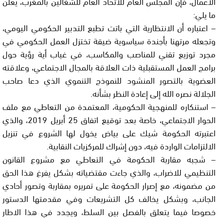
الاعمال، فإن المجلس العام للاتحاد العام للشغالين بالمغرب، يعلن
ما يلي:
– اعتباره أن الانتظارية التي باتت تطبع التدبير الحكومي اليومي،
وتجعله مرتهنا بأجندة سياسوية ضيقة تختزل العمل الحكومي في
مجرد توزيع تقني للمناصب والمكاسب، في غياب أية رؤية حول
برامج العمل المستقبلية ذات العلاقة بالمجال الاجتماعي، وعلاقته
العضوية بالتصور المنشود للنموذج التنموي الذي دعا صاحب
الجلالة نصره الله إلى إعادة النظر بشأنه.
– استنكاره للمنهجية الحكومية، المعتمدة من التعاطي مع ملف
الحوار الاجتماعي، خاصة بعد توقيع اتفاق 25 أبريل 2019، والذي
اعتبرته الحكومة شيك على بياض يخول لها الشروع في تنزيل
الالتزامات الواردة فيه، دون إشراك للمركزيات النقابية.
– شجبه مقاربة الحكومة في التعاطي مع مشروع القانون
التنظيمي للاضراب، والذي جاءت مقتضياته بشكل يفرغ هذا الحق
من مضمونه، مع إصرار الحكومة على تمريره بمقاربة وتصور أحادي
الجانب، وبشكل يخالف كل التشريعات وفي مقدمتها الدستور
خصوصا فيما يتعلق بالفصل بين السلط، ويجدد في هذا الاطار