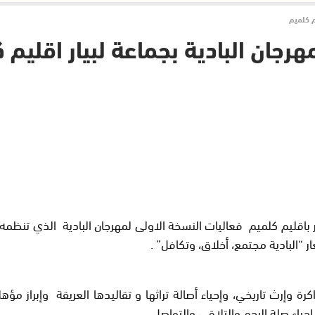
م كلميم
هرجان البادية بجماعة لبيار اقليم 
 يوليوز 2019 بالجماعة القروية لبيار باقليم كلميم فعاليات النسخة الاولى لمهرجان البا
رة وإرث تاريخي، وإحياء أصالة تراثها و تقاليدها العريقة وإبراز مؤ
إحياء صلة الرحم والتلاقي والتواصل.