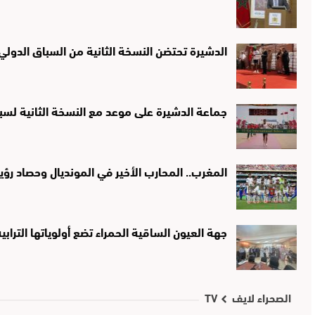
الدشيرة تحتضن النسخة الثانية من السباق الدولي لـ10 كيلومترات تخليدًا لذك
جماعة الدشيرة على موعد مع النسخة الثانية لسب
المغرب.. المحارب الأخير في المونديال وحصاد ر
جهة العيون الساقية الحمراء تضع أولوياتها التراب
الصحراء لايف TV