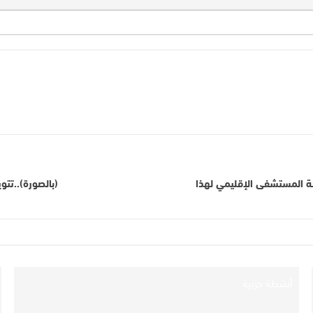
حة المستشفى الإقليمي لهذا
(بالصورة)..تتو
أنشطة حزبية