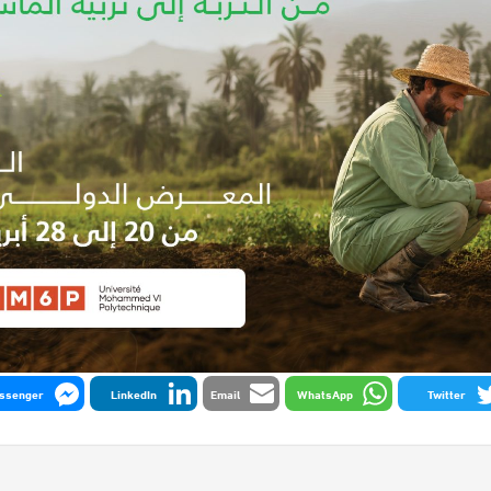
ssenger
LinkedIn
Email
WhatsApp
Twitter