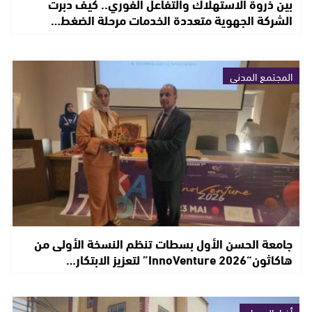
بين ذروة الاستهلاك والتفاعل الفوري.. كيف دبرت
الشركة الجهوية متعددة الخدمات مرحلة الضغط…
المجتمع المدني
جامعة الحسن الأول بسطات تنظم النسخة الأولى من
هاكاثون“InnoVenture 2026” لتعزيز الابتكار…