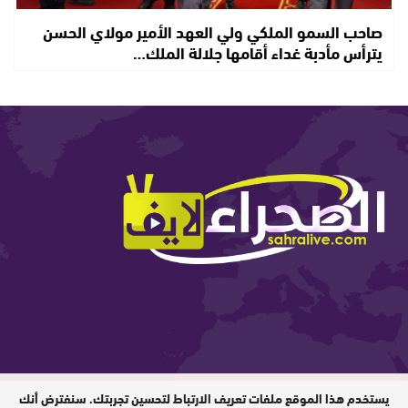
صاحب السمو الملكي ولي العهد الأمير مولاي الحسن
يترأس مأدبة غداء أقامها جلالة الملك…
يستخدم هذا الموقع ملفات تعريف الارتباط لتحسين تجربتك. سنفترض أنك
المدير المسؤول : ابيبك المحفوظ / جميع