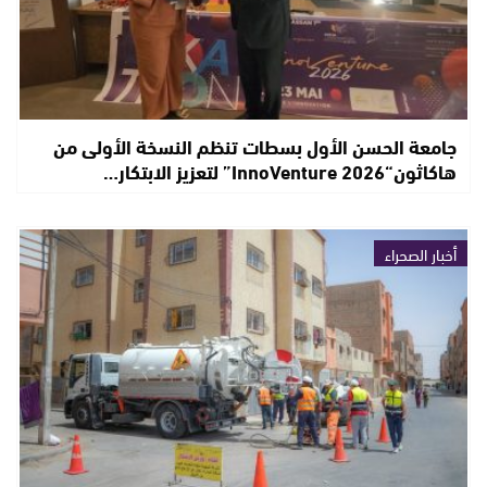
جامعة الحسن الأول بسطات تنظم النسخة الأولى من
هاكاثون“InnoVenture 2026” لتعزيز الابتكار…
أخبار الصحراء