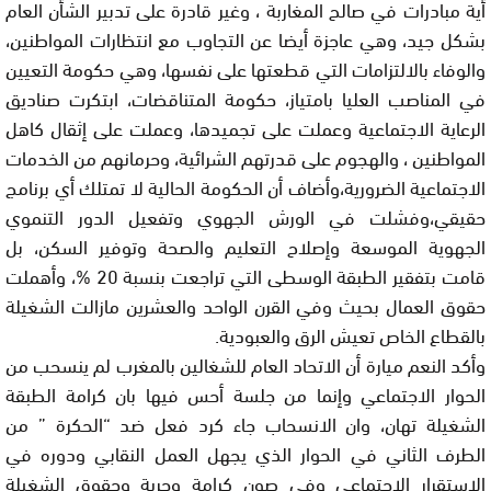
أية مبادرات في صالح المغاربة ، وغير قادرة على تدبير الشأن العام
بشكل جيد، وهي عاجزة أيضا عن التجاوب مع انتظارات المواطنين،
والوفاء بالالتزامات التي قطعتها على نفسها، وهي حكومة التعيين
في المناصب العليا بامتياز، حكومة المتناقضات، ابتكرت صناديق
الرعاية الاجتماعية وعملت على تجميدها، وعملت على إثقال كاهل
المواطنين ، والهجوم على قدرتهم الشرائية، وحرمانهم من الخدمات
الاجتماعية الضرورية،وأضاف أن الحكومة الحالية لا تمتلك أي برنامج
حقيقي،وفشلت في الورش الجهوي وتفعيل الدور التنموي
الجهوية الموسعة وإصلاح التعليم والصحة وتوفير السكن، بل
قامت بتفقير الطبقة الوسطى التي تراجعت بنسبة 20 %، وأهملت
حقوق العمال بحيث وفي القرن الواحد والعشرين مازالت الشغيلة
بالقطاع الخاص تعيش الرق والعبودية.
وأكد النعم ميارة أن الاتحاد العام للشغالين بالمغرب لم ينسحب من
الحوار الاجتماعي وإنما من جلسة أحس فيها بان كرامة الطبقة
الشغيلة تهان، وان الانسحاب جاء كرد فعل ضد “الحكرة ” من
الطرف الثاني في الحوار الذي يجهل العمل النقابي ودوره في
الاستقرار الاجتماعي وفي صون كرامة وحرية وحقوق الشغيلة