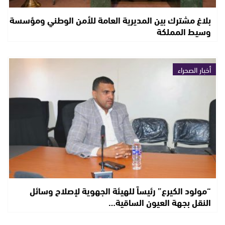
بلاغ مشترك بين المديرية العامة للأمن الوطني ومؤسسة
وسيط المملكة
أخبار الصحراء
“مولود الكيرع” رئيساً للهيئة الجهوية لإصلاح وسائل
النقل بجهة العيون الساقية…