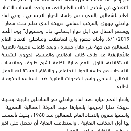
التنفيذي في شخص الكاتب العام النعم ميارةبعد انسحاب الاتحاد
العام للشغالين بالمغرب من جلسة الحوار الاجتماعي ، وفي لقاء
تواصلي جهوي بالمركب الثقافي خريبكة الذي نظم تحت شعار ”
ويستمر النضال من اجل حوار اجتماعي جاد ومسؤول” يوم الأحد
6/1/2019، وأمام حضور وازن لمناضلات ومناضلي الاتحاد العام
للشغالين من جهة بني ملال خنيفرة ، وبعد كلمات ترحيبية بالعربية
والأمازيغية من طرف كتاب الأقاليم، والمنسق الجهوي للشبيبة
الاستقلالية، تناول النعم ميارة الكلمة لشرح ظروف وملابسات
الانسحاب من جلسة الحوار الاجتماعي والأفاق المستقبلية للعمل
النضالي السلمي واهم الخطوات المقررة ضد السياسة الحكومية
الحالية.
واختار النعم ميارة عقد لقاء تواصلي مع المناضلين بالجهة بمدينة
خريبكة نظرا لرمزيتها باعتبارها مهد الحركة العمالية المغربية ،
واسمها مقرون بالاتحاد العام للشغالين منذ 1960 ، بحيث تأسست
بها أول المكاتب النقابية ، واستطاعت النقابة أن تحصل على اكبر
نسبة في انتخابات مناديب العمال.