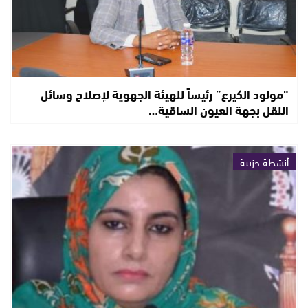
“مولود الكيرع” رئيساً للهيئة الجهوية لإصلاح وسائل
النقل بجهة العيون الساقية…
أنشطة حزبية