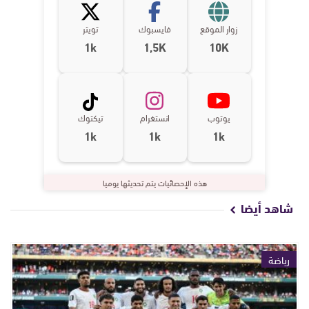
زوار الموقع
فايسبوك
تويتر
1k
1,5K
10K
يوتوب
انستغرام
تيكتوك
1k
1k
1k
هذه الإحصائيات يتم تحديثها يوميا
شاهد أيضا
رياضة