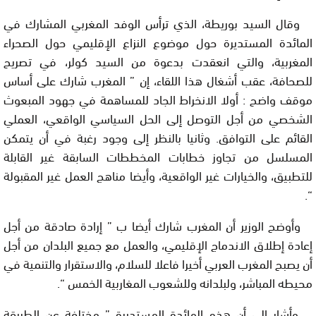
وقال السيد بوريطة، الذي ترأس الوفد المغربي المشارك في
المائدة المستديرة حول موضوع النزاع الإقليمي حول الصحراء
المغربية، والتي انعقدت بدعوة من السيد كولر، في تصريح
للصحافة، عقب أشغال هذا اللقاء، إن ” المغرب شارك على أساس
موقف واضح : أولا الانخراط الجاد للمساهمة في جهود المبعوث
الشخصي من أجل التوصل إلى الحل السياسي الواقعي، العملي
القائم على التوافق. وثانيا بالنظر إلى وجود رغبة في أن يتمكن
المسلسل من تجاوز خطابات المخططات السابقة غير القابلة
للتطبيق، والخيارات غير الواقعية، وأيضا مناهج العمل غير المقبولة
“.
وأوضح الوزير أن المغرب شارك أيضا ب ” إرادة صادقة من أجل
إعادة إطلاق الاندماج الإقليمي، والعمل مع جميع البلدان من أجل
أن يصبح المغرب العربي أخيرا فاعلا للسلام، والاستقرار والتنمية في
محيطه المباشر، ولبلدانه وللشعوب المغاربية الخمس
“.
وأشار إلى أن هذه المائدة المستديرة ” مختلفة عن الطريقة