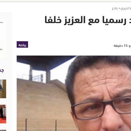
 لخيري+ بلاغ
رسميا مع العزيز خلفا
رياضة
جد