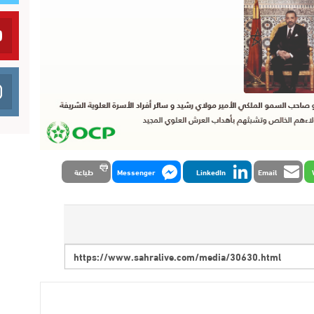
Email
LinkedIn
Messenger
طباعة