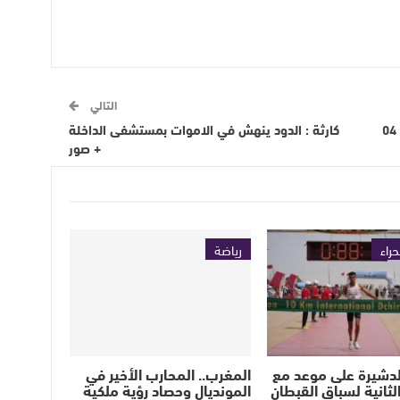
التالي
قراءة في الصحف اليومية الصادرة اليوم الثلاثاء 04
كارثة : الدود ينهش في الاموات بمستشفى الداخلة
+ صور
حراء
رياضة
لدشيرة على موعد مع
المغرب.. المحارب الأخير في
لثانية لسباق القبطان
المونديال وحصاد رؤية ملكية