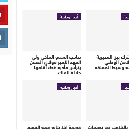
نية
أخبار وطنية
رك بين المديرية
صاحب السمو الملكي ولي
لأمن الوطني
العهد الأمير مولاي الحسن
 وسيط المملكة
يترأس مأدبة غداء أقامها
جلالة الملك…
نية
أخبار وطنية
بالتلاعب تهز تصفيات
خديجة إيلا تتابع قمة القسم