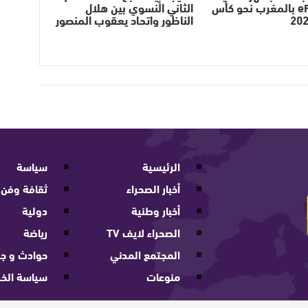
eFootball بالمغرب نحو كأس
الثاني النسوي بين هلال
الناظور واتحاد يعقوب المنصور
الرئيسية
سياسة
أخبار الصحراء
ثقافة وفن
أخبار وطنية
دولية
الصحراء لايف TV
رياضة
المجتمع المدني
حوادث و جر
منوعات
سياسة الخ