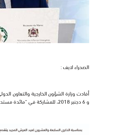
الصحراء لايف :
و 6 دجنبر 2018، للمشاركة في “مائدة مستديرة” حول موضوع النزاع الإقليمي حول الصحراء المغربية.