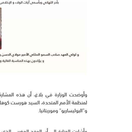
وأوضحت الوزارة في بلاغ، أن هذه المشارك
و”البوليساريو” وموريتانيا.
وأشارت الوزارة إلى أن الوفد المغربي الذي 