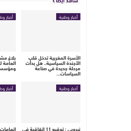
أخبار وطنية
أخبار وط
الأسرة المغربية تدخل قلب
بلاغ مشت
الأجندة السياسية.. هل بدأت
العامة ل
مرحلة جديدة في صناعة
ومؤسسة
السياسات…
أخبار وطنية
أخبار وط
نيروبي : توقيع 11 اتفاقية في
اتهامات 