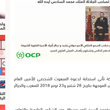
ولد
الم
ة تأتي استجابة لدعوة المبعوث الشخصي للأمين العام
لمنظمة الأمم المتحدة، السيد هورست كوهلر، الموجهة بتاريخ 28 شتنبر و23 نونبر 2018 للمغرب والجزائر
النق
الركرا
يقوده السيد ناصر بوريطة، وزير الشؤون الخارجية والتعاون