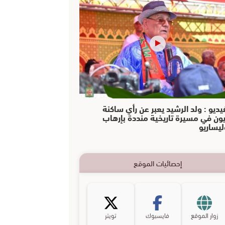
يديو : ولد الرشيد يعبر عن رأي ساكنة
يون في مسيرة تاريخية منددة بإرهاب
ليساريو
إحصائيات الموقع
زوار الموقع
فايسبوك
تويتر