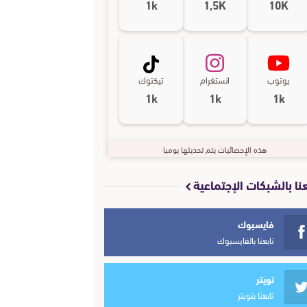
1k
1,5K
10K
يوتوب
انستغرام
تيكتوك
1k
1k
1k
هذه الإحصائيات يتم تحديثها يوميا
عنا بالشبكات الإجتماعية
فايسبوك
تابعنا بالفايسبوك
تويتر
تابعنا بتويتر