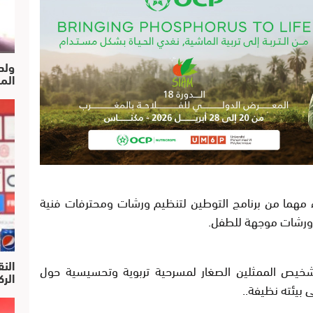
ولد
الم
مهما من برنامج التوطين لتنظيم ورشات ومحترفات فنية
رشات موجهة للطفل.
النق
يص الممثلين الصغار لمسرحية تربوية وتحسيسية حول
الركرا
 بيئته نظيفة..