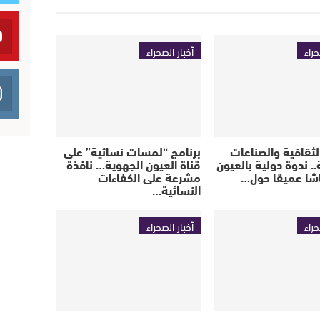
حراء
أخبار الصحراء
الثقافية والصناعات
برنامج “لمسات نسائية” على
.. ندوة دولية بالعيون
قناة العيون الجهوية… نافذة
اشا عميقا حول…
مشرعة على الكفاءات
النسائية…
حراء
أخبار الصحراء