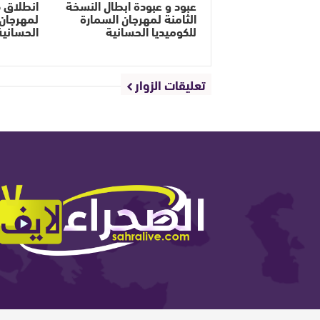
عبود و عبودة ابطال النسخة
الثامنة لمهرجان السمارة
لمهرجان 
للكوميديا الحسانية
الحسانية
تعليقات الزوار