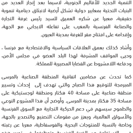
التنمية الجديد للأقاليم الجنوبية، لاسيما بعد إنجاز العديد من
البنيات التحتية بمعايير دولية تشكل أرضية لانبثاق دينامية تنموية
حقيقية، معبرا عن شكره العميق للسيد رئيس غرفة التجارة
والصناعة الفرنسية بالمغرب على تفاعله الايجابي مع الجهة،
وإقدامه على افتتاح مقر للغرفة بمدينة العيون.
وأشاد كذلك بعمق العلاقات السياسية والاقتصادية مع فرنسا ،
وحيى المواقف المشرفة لهذا البلد العضو في مجلس الأمن،
ودفاعه اللامشروط عن القضايا المصيرية للمملكة.
كما تحدث عن مضامين اتفاقية المنطقة الصناعية بالمرسى
المبرمجة للتوقيع هذا الصباح والتي تهدف إلى إحداث وتسيير
منطقة صناعية على مساحة 40 هكتار ومنطقة لوجستيكية على
مساحة 35 هكتار بمدينة المرسى. وأوضح أن هذا المشروع النوعي
والطموح سيسهم في دعم الحركية التجارية مع السوق الفرنسية
والأسواق العالمية، ويعزز من مقومات التصنيع والتصدير بالجهة،
وخاصة بالنسبة للمنتوجات البحرية والفوسفاطية، معربا عن رغبته
في الاستفادة من الخبرة الفرنسية وتوظيفها في تدبير هذه