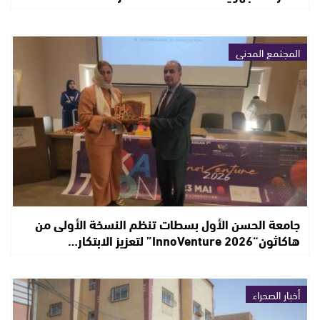
المجتمع المدني
جامعة الحسن الأول بسطات تنظم النسخة الأولى من
هاكاثون“InnoVenture 2026” لتعزيز الابتكار…
أخبار الصحراء