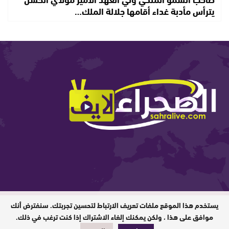
يترأس مأدبة غداء أقامها جلالة الملك…
يستخدم هذا الموقع ملفات تعريف الارتباط لتحسين تجربتك. سنفترض أنك
المدير المسؤول : ابيبك المحفوظ / جميع
الحقوق محفوظة © 2026
موافق على هذا ، ولكن يمكنك إلغاء الاشتراك إذا كنت ترغب في ذلك.