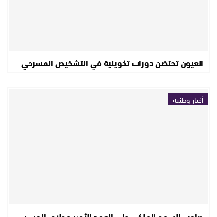
العيون تحتضن دورات تكوينية في التشخيص المسرحي
أخبار وطنية
صاحب السمو الملكي ولي العهد الأمير مولاي الحسن