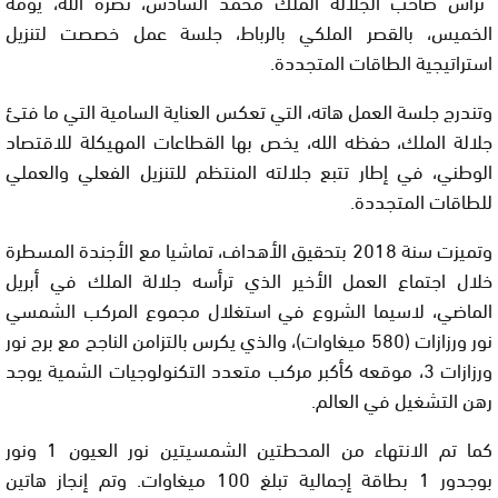
“ترأس صاحب الجلالة الملك محمد السادس، نصره الله، يومه
الخميس، بالقصر الملكي بالرباط، جلسة عمل خصصت لتنزيل
استراتيجية الطاقات المتجددة.
وتندرج جلسة العمل هاته، التي تعكس العناية السامية التي ما فتئ
جلالة الملك، حفظه الله، يخص بها القطاعات المهيكلة للاقتصاد
الوطني، في إطار تتبع جلالته المنتظم للتنزيل الفعلي والعملي
للطاقات المتجددة.
وتميزت سنة 2018 بتحقيق الأهداف، تماشيا مع الأجندة المسطرة
خلال اجتماع العمل الأخير الذي ترأسه جلالة الملك في أبريل
الماضي، لاسيما الشروع في استغلال مجموع المركب الشمسي
نور ورزازات (580 ميغاوات)، والذي يكرس بالتزامن الناجح مع برج نور
ورزازات 3، موقعه كأكبر مركب متعدد التكنولوجيات الشمية يوجد
رهن التشغيل في العالم.
كما تم الانتهاء من المحطتين الشمسيتين نور العيون 1 ونور
بوجدور 1 بطاقة إجمالية تبلغ 100 ميغاوات. وتم إنجاز هاتين