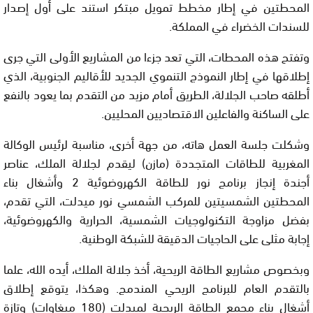
المحطتين في إطار مخطط تمويل مبتكر استند على أول إصدار
للسندات الخضراء في المملكة.
وتفتح هذه المحطات، التي تعد جزءا من المشاريع الأولى التي جرى
إطلاقها في إطار النموذج التنموي الجديد للأقاليم الجنوبية، الذي
أطلقه صاحب الجلالة، الطريق أمام مزيد من التقدم بما يعود بالنفع
على الساكنة والفاعلين الاقتصاديين المحليين.
وشكلت جلسة العمل هاته، من جهة أخرى، مناسبة لرئيس الوكالة
المغربية للطاقات المتجددة (مازن) ليقدم لجلالة الملك، عناصر
أجندة إنجاز برنامج نور للطاقة الكهروضوئية 2 وأشغال بناء
المحطتين الشمسيتين للمركب الشمسي نور ميدلت، التي تقدم،
بفضل مزاوجة التكنولوجيات الشمسية، الحرارية والكهروضوئية،
إجابة مثلى على الحاجيات الدقيقة للشبكة الوطنية.
وبخصوص مشاريع الطاقة الريحية، أخذ جلالة الملك، أيده الله، علما
بالتقدم العام للبرنامج الريحي المندمج. وهكذا، يتوقع إطلاق
أشغال بناء مجمع الطاقة الريحية لميدلت (180 ميغاوات) وتازة