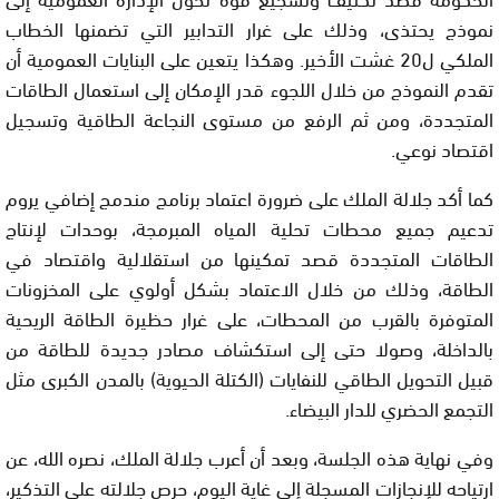
نموذج يحتذى، وذلك على غرار التدابير التي تضمنها الخطاب
الملكي ل20 غشت الأخير. وهكذا يتعين على البنايات العمومية أن
تقدم النموذج من خلال اللجوء قدر الإمكان إلى استعمال الطاقات
المتجددة، ومن ثم الرفع من مستوى النجاعة الطاقية وتسجيل
اقتصاد نوعي.
كما أكد جلالة الملك على ضرورة اعتماد برنامج مندمج إضافي يروم
تدعيم جميع محطات تحلية المياه المبرمجة، بوحدات لإنتاج
الطاقات المتجددة قصد تمكينها من استقلالية واقتصاد في
الطاقة، وذلك من خلال الاعتماد بشكل أولوي على المخزونات
المتوفرة بالقرب من المحطات، على غرار حظيرة الطاقة الريحية
بالداخلة، وصولا حتى إلى استكشاف مصادر جديدة للطاقة من
قبيل التحويل الطاقي للنفايات (الكتلة الحيوية) بالمدن الكبرى مثل
التجمع الحضري للدار البيضاء.
وفي نهاية هذه الجلسة، وبعد أن أعرب جلالة الملك، نصره الله، عن
ارتياحه للإنجازات المسجلة إلى غاية اليوم، حرص جلالته على التذكير،