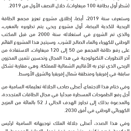
(شطر أول بطاقة 100 ميغاوات)، خلال النصف الأول من 2019.
وستعرف سنة 2019، أيضا، إطلاق مشروع تعزيز مجمع الطاقة
الريحية للكدية البيضة، أول مشروع ريحي يتم تطويره بالمغرب،
والذي تم الشروع في استغلاله سنة 2000 من قبل المكتب
الوطني للكهرباء والماء الصالح للشرب. وسيتيح هذا المشروع القائم
على رفع طاقة المجمع من 50 إلى 120 ميغاوات، الاستفادة من
آخر التطورات التكنولوجية في هذا المجال وتحسين تثمين المخزون
الريحي الذي تزخر به الأقاليم الشمالية للمملكة. وهي مقاربة تشكل
سابقة في إفريقيا ومنطقة شمال إفريقيا والشرق الأوسط.
وفي ختام هذا الاجتماع، أعطى صاحب الجلالة تعليماته السامية من
أجل رفع الطموحات المسطرة مبدئيا في مجال الطاقات المتجددة،
والمدعوة بذلك إلى تجاوز الهدف الحالي لـ 52 بالمائة من المزيج
الكهربائي الوطني في أفق 2030.
وفي هذا الصدد، أعطى جلالة الملك توجيهاته السامية لرئيس
الحكومة قصد تكثيف وتشجيع قوة تحول الإدارة العمومية إلى