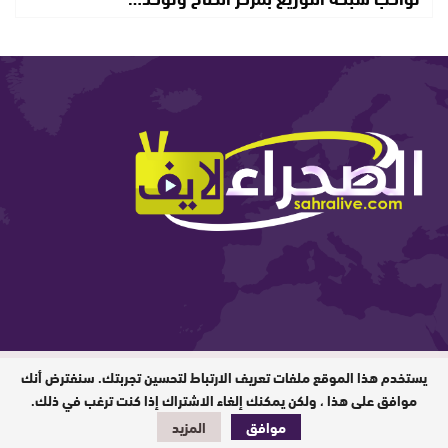
يستخدم هذا الموقع ملفات تعريف الارتباط لتحسين تجربتك. سنفترض أنك
المدير المسؤول : ابيبك المحفوظ / جميع
الحقوق محفوظة © 2026
موافق على هذا ، ولكن يمكنك إلغاء الاشتراك إذا كنت ترغب في ذلك.
موافق
المزيد
تصميم وبرمجة