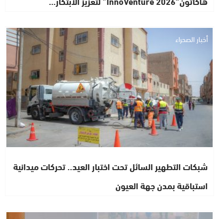
هاكاثون“InnoVenture 2026” لتعزيز الابتكار…
أخبار الصحراء
شبكات التطهير السائل تحت اختبار العيد.. تحركات ميدانية
استباقية بمدن جهة العيون