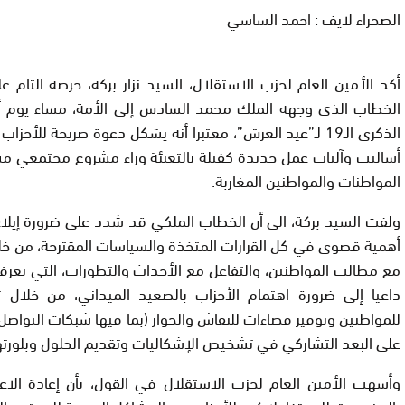
الصحراء لايف : احمد الساسي
أكد الأمين العام لحزب الاستقلال، السيد نزار بركة، حرصه التام ع
الخطاب الذي وجهه الملك محمد السادس إلى الأمة، مساء يوم أ
الذكرى الـ19 لـ”عيد العرش”، معتبرا أنه يشكل دعوة صريحة للأ
أساليب وآليات عمل جديدة كفيلة بالتعبئة وراء مشروع مجتمعي م
المواطنات والمواطنين المغاربة.
ولفت السيد بركة، الى أن الخطاب الملكي قد شدد على ضرورة إيلاء 
أهمية قصوى في كل القرارات المتخذة والسياسات المقترحة، من خل
مع مطالب المواطنين، والتفاعل مع الأحداث والتطورات، التي يعرفه
داعيا إلى ضرورة اهتمام الأحزاب بالصعيد الميداني، من خلال تق
للمواطنين وتوفير فضاءات للنقاش والحوار (بما فيها شبكات التواصل ا
على البعد التشاركي في تشخيص الإشكاليات وتقديم الحلول وبلورتها
وأسهب الأمين العام لحزب الاستقلال في القول، بأن إعادة الاعت