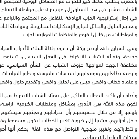
بالمغرب يتطلب تفاعلا كبير للأحزاب مع المشاكل اليومية للمجتمع ا
الشباب، مشيرا في هذا السياق إلى عزم حزبه على مواصلة الانفتاح ع
في إطار إستراتيجية الحزب الهادفة للتفاعل مع المجتمع والترافع ع
وتقديم الحلول والبدائل لتجاوز الإشكاليات المطروحة، ومواصلة التأ
والمواطنات، من خلال الفروع والمنظمات الموازية للحزب.
وفي السياق ذاته، أوضح بركة، أن دعوة جلالة الملك للأحزاب الس
جديدة، وتعبئة الشباب للانخراط في العمل السياسي، تستوجب
مضاعفة الجهد لمواجهة عزوف الشباب عن الشأن السياسي، عبر 
وترجمة تطلعاتهم وتوقعاتهم لسياسات ملموسة وتجاوز المزايدات و
واعتماد خطاب واقعي مبني على تحليل واقعي وتقديم حلول واقعية
وأضاف أن تأكيد الخطاب الملكي على تعبئة الشباب للانخراط في ا
لكون هذه الفئة هي الأدرى بمشاكل ومتطلبات الظرفية الراهنة،
بلوغها إلا من خلال تحسيسهم بأن انخراطهم وتعبئتهم سيمكنهم م
داخل أحزابهم، مشيرا إلى ضرورة تغيير الخطاب ليكون مسموعا وقر
وانتظاراتهم وتغيير منهجية التواصل مع هذه الفئة، بحكم أنها أ
شبكات التواصل الاجتماعي.