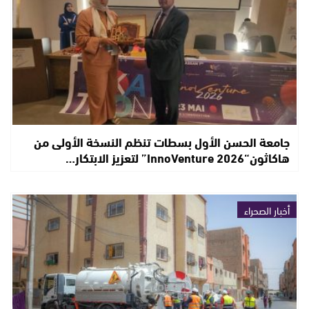
جامعة الحسن الأول بسطات تنظم النسخة الأولى من
هاكاثون“InnoVenture 2026” لتعزيز الابتكار…
أخبار الصحراء