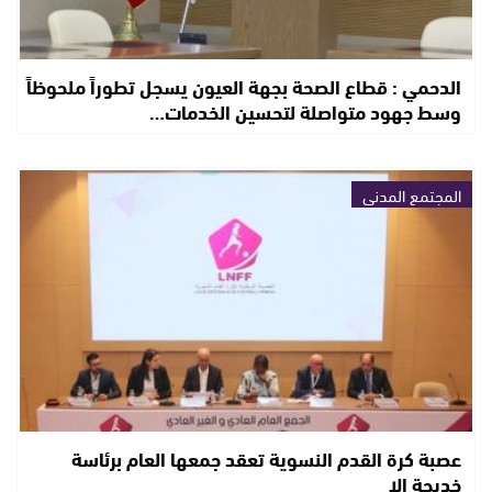
الدحمي : قطاع الصحة بجهة العيون يسجل تطوراً ملحوظاً
وسط جهود متواصلة لتحسين الخدمات…
المجتمع المدني
عصبة كرة القدم النسوية تعقد جمعها العام برئاسة
خديجة إلا