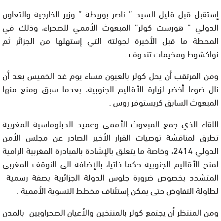
إستقبل قبل قليل السيد ” ناصر بوريطة ” وزير الخارجية والتعاون
الدولي ” هورست كولر” المبعوث الأممي للصحراء، وذلك في
المحطة ما قبل الأخيرة لجولته التي إستهلها من الجزائر ثم
نواكشوط ومخيمات تندوف .
ومن المرتقب أن يحل كولر بالعيون مساء يوم غد الخميس بعد أن
نال ضوءا أخضر لزيارة الأقاليم الجنوبية، بعدما سبق ومنع منها
المبعوث السابق كريستوفر روس .
اللقاء الذي جمع المبعوث الأممي وعميد الدبلوماسية المغربية
تطرق لمناقشة توصيات القرار الأخير الصادر عن مجلس الأمن
الدولي 2414، وخاصة ما يتعلق بالإشادة بالمبادرة المغربية الرامية
لمنح الأقاليم الجنوبية حكما ذاتيا، بالإضافة الى النوقف المغربي
المتشدد بخصوص ضرورة جلوس الدولة الجزائرية بصفة رسمية
لطاولة التفاوض حتى يمكن إستئناف مخطط التسوية الأممية .
ومن المنتظر أن يجتمع كولر بالمنتخين والأعيان الصحراويين بالمدن