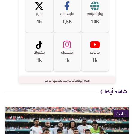
زوار الموقع
فايسبوك
تويتر
1k
1,5K
10K
يوتوب
انستغرام
تيكتوك
1k
1k
1k
هذه الإحصائيات يتم تحديثها يوميا
شاهد أيضا
رياضة