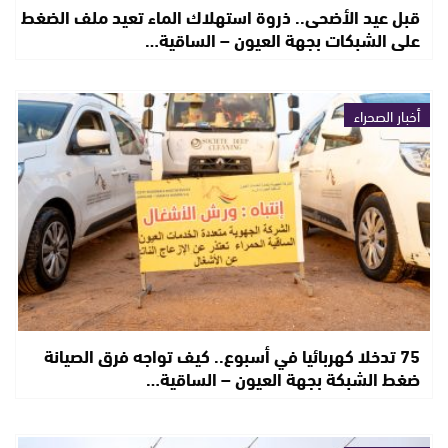
قبل عيد الأضحى.. ذروة استهلاك الماء تعيد ملف الضغط
على الشبكات بجهة العيون – الساقية…
أخبار الصحراء
75 تدخلا كهربائيا في أسبوع.. كيف تواجه فرق الصيانة
ضغط الشبكة بجهة العيون – الساقية…