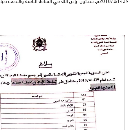
1439هـ/2018م، ستكون بإذن الله في الساعة الثامنة والنصف صباحاً بالمساجد الآتية: