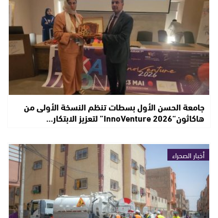
جامعة الحسن الأول بسطات تنظم النسخة الأولى من
هاكاثون“InnoVenture 2026” لتعزيز الابتكار…
أخبار الصحراء