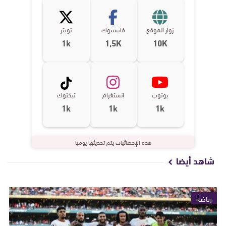
زوار الموقع
فايسبوك
تويتر
1k
1,5K
10K
يوتوب
انستغرام
تيكتوك
1k
1k
1k
هذه الإحصائيات يتم تحديثها يوميا
شاهد أيضا
رياضة