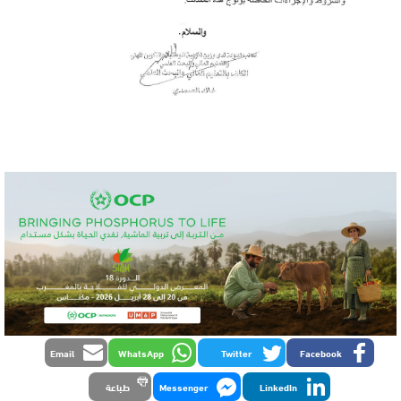
Email
WhatsApp
Twitter
Facebook
LinkedIn
Messenger
طباعة