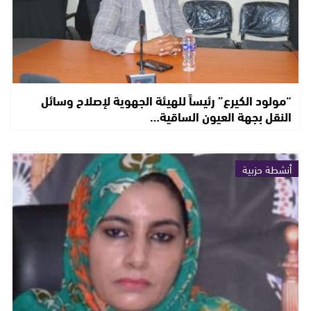
“مولود الكيرع” رئيساً للهيئة الجهوية لإصلاح وسائل
النقل بجهة العيون الساقية…
أنشطة حزبية