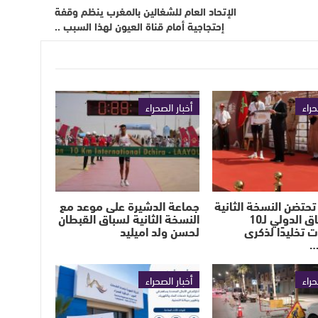
الإتحاد العام للشغالين بالمغرب ينظم وقفة
إحتجاجية أمام قناة العيون لهذا السبب ..
حراء
أخبار الصحراء
تحتضن النسخة الثانية
جماعة الدشيرة على موعد مع
من السباق الدولي لـ10
النسخة الثانية لسباق القبطان
ت تخليدًا لذكرى
لحسن ولد اميليد
…
حراء
أخبار الصحراء