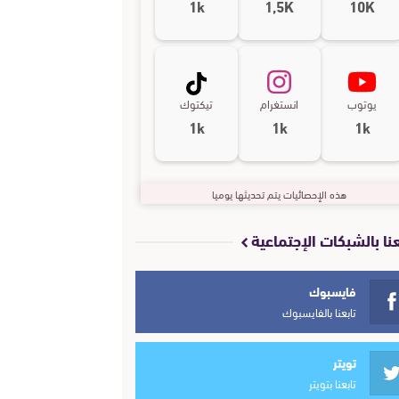
1k
1,5K
10K
يوتوب
انستغرام
تيكتوك
1k
1k
1k
هذه الإحصائيات يتم تحديثها يوميا
عنا بالشبكات الإجتماعية
فايسبوك
تابعنا بالفايسبوك
تويتر
تابعنا بتويتر