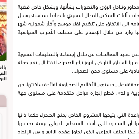
لمحاور وتبادل الرؤى والتصورات بشأنها، وبشكل خاص قضية
جانب آليات التمكين للنضال النسوي بالحياة السياسية وسبل
افة الى الإتفاق على تنظيم لقاء موسع وأكثر شمولية شهر
 وازنا من خلال الإنفتاح على مختلف الأحزاب السياسية
 عديد المغالطات من خلال إجتماعه بالتنظيمات النسوية
زا السياق التاريخي لبروز نزاع الصحراء، لافتا الى تغير جملة
بالف
ادية على مستوى مدن الصحراء .
الع
البو
لمحققة على مستوى الأقاليم الصحراوية لفائدة ساكنتها، من
لجنوبية والذي قطع إنجازه مراحل متقدمة على مستوى جهة
عدة التي يتيحها المشروع الخاص بمنح الصحراء حكما ذاتيا
ا أن المبادرة التي أشاد المنتظم الدولي برمته بجديتها
ذا الملف المزمن، الذي تجاوز عقده الرابع ورهن الإتحاد