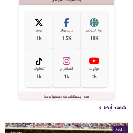
زوار الموقع
فايسبوك
تويتر
1k
1,5K
10K
يوتوب
انستغرام
تيكتوك
1k
1k
1k
هذه الإحصائيات يتم تحديثها يوميا
شاهد أيضا
رياضة