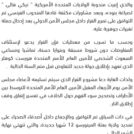
والذي إنبرت مندوبة الولايات المتحدة الأمريكية ” نيكي هالي ”
لصياغة بنوده، وبعد مشاورات مكثفة قادها المندوب الفرنسي تم
التوافق على تمرير القرار داخل مجلس الأمن الدولي بعد إدخال جملة
تغيرات جوهرية عليه.
وحسب ما تسرب من معطيات فإن القرار يدعو لإستئناف
المفاوضات دون شروط مسبقة وبنوايا حسنة، تماشيا ومساعي
المبعوث الشخصي للأمين العام للأمم المتحدة هورست كوهلر
الذي تعهد بإطلاق جولة جديد للتفاوض قبل متم السنة الحالية .
ولذات الغاية دعا مشروع القرار الذي سيتم تسليمه لأعضاء مجلس
الأمن يوم الأربعاء المقبل الأمين العام للأمم المتحدة للتوسط بين
الأطراف وتصحيح سوء الفهم حول الخلاف في تفسير إتفاق وقف
إطلاق النار .
في ذات السياق تم التوافق وبالإجماع داخل أصدقاء الصحراء على
تمديد ولاية بعثة المينورسو 12 شهرا جديدة، والتي تنهتي نهاية
الشهر الحالي .