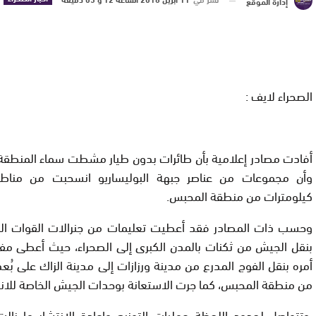
إدارة الموقع
الصحراء لايف :
أفادت مصادر إعلامية بأن طائرات بدون طيار مشطت سماء المنطقة ا
وأن مجموعات من عناصر جبهة البوليساريو انسحبت من مناط
كيلومترات من منطقة المحبس.
وحسب ذات المصادر فقد أعطيت تعليمات من جنرالات القوات الم
بنقل الجيش من ثكنات بالمدن الكبرى إلى الصحراء، حيث أعطى م
من منطقة المحبس، كما جرت الاستعانة بوحدات الجيش الخاصة للانت
وتتواصل لحدود اللحظة عمليات التوزيع وإعادة الانتشار ما زال