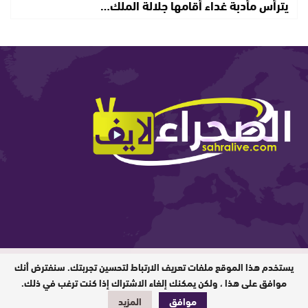
يترأس مأدبة غداء أقامها جلالة الملك…
يستخدم هذا الموقع ملفات تعريف الارتباط لتحسين تجربتك. سنفترض أنك
المدير المسؤول : ابيبك المحفوظ / جميع
الحقوق محفوظة © 2026
موافق على هذا ، ولكن يمكنك إلغاء الاشتراك إذا كنت ترغب في ذلك.
تصميم وبرمجة
موافق
المزيد