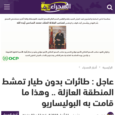
الرئيسية
أخبار الصحراء
عاجل : طائرات بدون طيار تمشط
المنطقة العازلة .. وهذا ما
قامت به البوليساريو
أخبار الصحراء
نشر في
11 أبريل 2018 الساعة 12 و 03 دقيقة