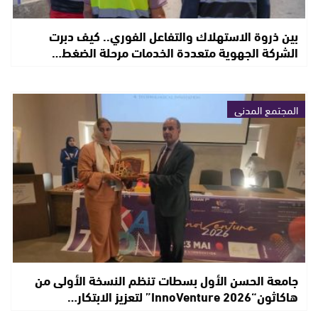
بين ذروة الاستهلاك والتفاعل الفوري.. كيف دبرت
الشركة الجهوية متعددة الخدمات مرحلة الضغط…
المجتمع المدني
جامعة الحسن الأول بسطات تنظم النسخة الأولى من
هاكاثون“InnoVenture 2026” لتعزيز الابتكار…