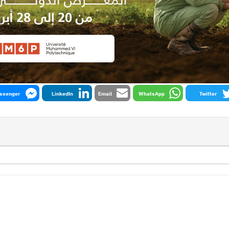
ssenger
LinkedIn
Email
WhatsApp
Twitter