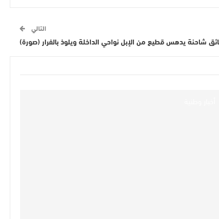
التالي
ئق شاحنة يدهس قطيع من الإبل نواحي الداخلة ويلوذ بالفرار (صورة)
أخبار وطنية