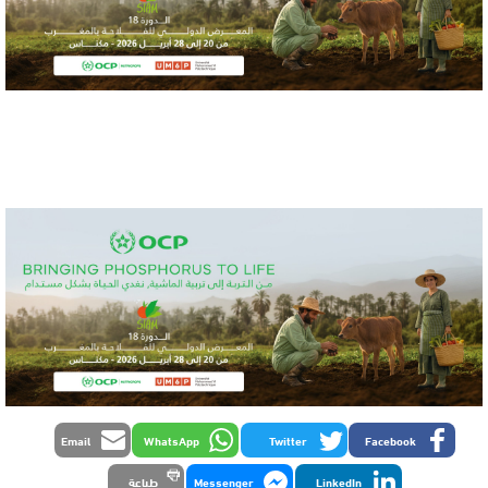
Email
WhatsApp
Twitter
Facebook
LinkedIn
Messenger
طباعة