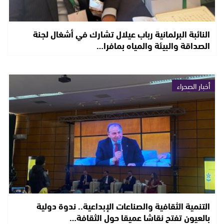
النائبة البرلمانية رباب عيلال تشارك في أشغال لجنة
الصداقة والبيئة والمياه بمافرا…
أخبار الصحراء
التنمية الثقافية والصناعات الإبداعية.. ندوة دولية
بالعيون تفتح نقاشا عميقا حول الثقافة…