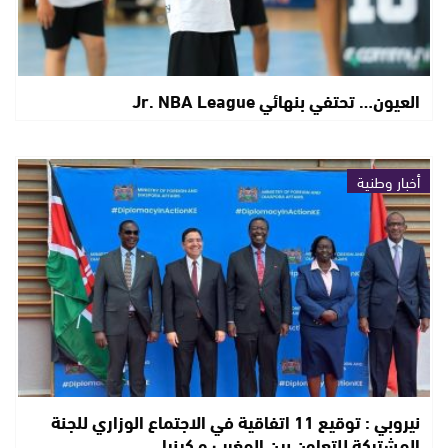
العيون… تحتفي بنهائي Jr. NBA League
أخبار وطنية
نيروبي : توقيع 11 اتفاقية في الاجتماع الوزاري للجنة
المشتركة للتعاون بين المغرب و كينيا