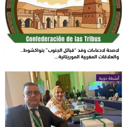
لاصحة لادعاءات وفد “قبائل الجنوب” بنواكشوط..
والعلاقات المغربية الموريتانية…
أنشطة حزبية