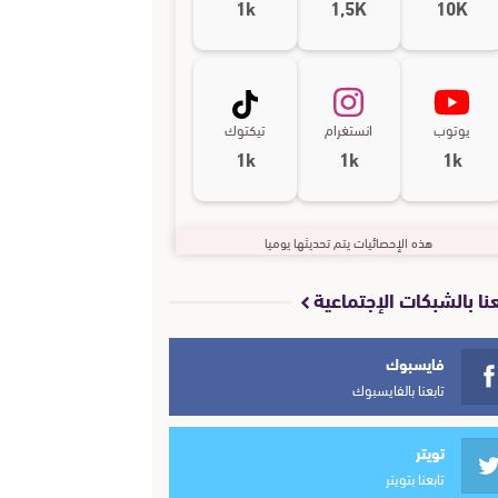
1k
1,5K
10K
يوتوب
انستغرام
تيكتوك
1k
1k
1k
هذه الإحصائيات يتم تحديثها يوميا
عنا بالشبكات الإجتماعية
فايسبوك
تابعنا بالفايسبوك
تويتر
تابعنا بتويتر