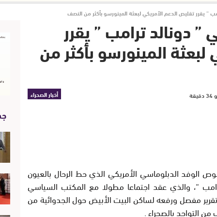
امب ” يقرر تقليص الدعم الأمريكي لبعثة المينورسو بأكثر من النصف
 ” دونالد ترامب ” يقرر
لبعثة المينورسو بأكثر من
أخبار الصحراء
جد
وص الوفد الدبلوماسي الأمريكي الذي حط الرحال بالعيون
ترامب “، والذي عقد اجتماعا مطولا مع المكتب السياسي
د تقرير مفصل ورفعه لساكن البيت الأبيض حول الجدوائية من
من التواجد بالصحراء .