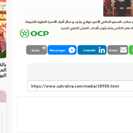
Email
LinkedIn
Messenger
طباعة
بالف
الع
البو