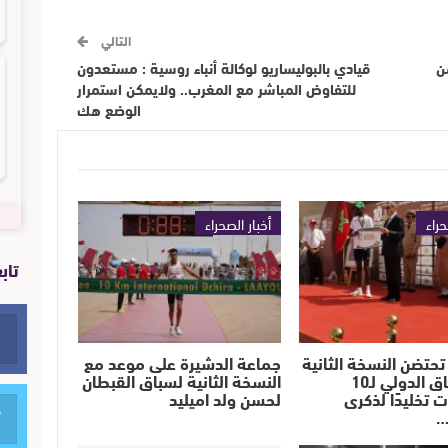
التالي
ن
قيادي بالبوليساريو لوكالة أنباء روسية : مستعدون
للتفاوض المباشر مع المغرب.. ولايمكن استمرار
الوضع هك
حراء
أخبار الصحراء
تاب
تحتضن النسخة الثانية
جماعة الدشيرة على موعد مع
من السباق الدولي لـ10
النسخة الثانية لسباق القبطان
ت تخليدًا لذكرى
لحسن ولد اميليد
…