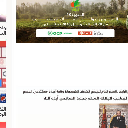
ولد
الم
النق
الركرا