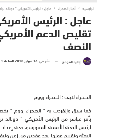
الرئيسية
أخبار الصحراء
عاجل : الرئيس الأمريكي ” دونالد تر
عاجل : الرئيس الأمريكي
تقليص الدعم الأمريكي 
النصف
نشر في
14 فبراير 2018 الساعة 1 و 34 دقيقة
إدارة الموقع
الصحراء لايف : الصحراء زووم
كما سبق وإنفردت به ” الصحراء زووم ” بخص
بأمر مباشر من الرئيس الأمريكي ” دونالد 
لرئيس البعثة الأممية المينورسو، بغية إعدا
البعثة وتقييم عملها بعد عقدين من زمن ونيف 