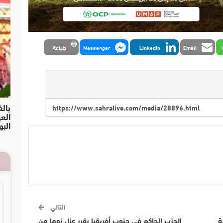
Email
LinkedIn
Messenger
طباعة
بالف
الع
البو
التالي
ة
الحزب الحاكم في جنوب أفريقيا يقرر عزل زوما من