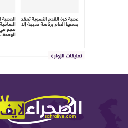
عصبة كرة القدم النسوية تعقد
العصبة ا
جمعها العام برئاسة خديجة إلا
الساقية ا
تنجح في
الوحدة…
تعليقات الزوار