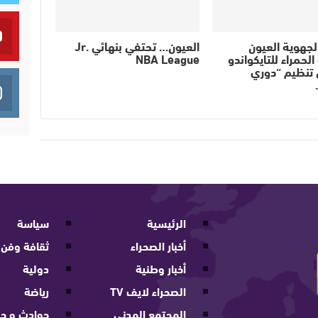
لجهوية العيون
العيون… تحتفي بنهائي Jr.
لحمراء للتايكواندو
NBA League
 تنظيم “دوري
الرئيسية
سياسة
أخبار الصحراء
ثقافة وفن
أخبار وطنية
دولية
الصحراء لايف TV
رياضة
المجتمع المدني
حوادث و جر