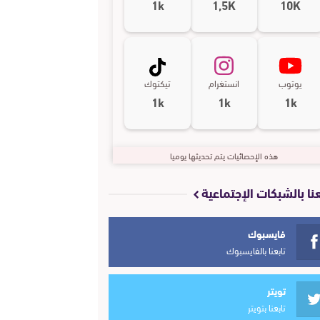
1k
1,5K
10K
يوتوب
انستغرام
تيكتوك
1k
1k
1k
هذه الإحصائيات يتم تحديثها يوميا
عنا بالشبكات الإجتماعية
فايسبوك
تابعنا بالفايسبوك
تويتر
تابعنا بتويتر