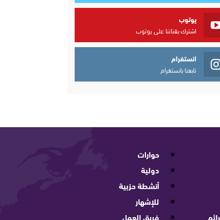
يوتوب
اشترك بقناتنا على يوتوب
انستغرام
تابعنا بانستغرام
حوارات
دولية
أنشطة حزبية
للإشهار
ائم
فريق العمل