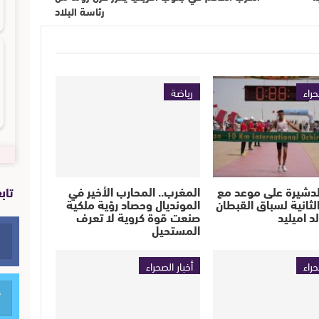
رئاسة البلاد
حراء
رياضة
تاب
لدشيرة على موعد مع
المغرب.. المحارب الأخير في
لثانية لسباق القبطان
المونديال وحصاد رؤية ملكية
 اميليد
صنعت قوة كروية لا تعرف
المستحيل
حراء
أخبار الصحراء