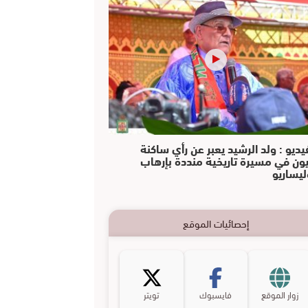
يديو : ولد الرشيد يعبر عن رأي ساكنة
يون في مسيرة تاريخية منددة بإرهاب
ليساريو
إحصائيات الموقع
زوار الموقع
فايسبوك
تويتر