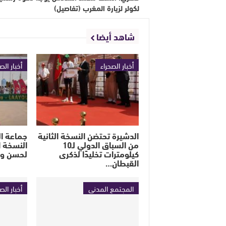
لكولر لزيارة المغرب (تفاصيل)
شاهد أيضا
أخبار الصحراء
أخبار الص
الدشيرة تحتضن النسخة الثانية
جماعة ا
من السباق الدولي لـ10
النسخة ا
كيلومترات تخليدًا لذكرى
لحسن ولد
القبطان…
المجتمع المدني
أخبار الص