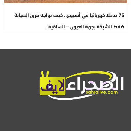
75 تدخلا كهربائيا في أسبوع.. كيف تواجه فرق الصيانة
ضغط الشبكة بجهة العيون – الساقية…