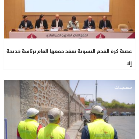
عصبة كرة القدم النسوية تعقد جمعها العام برئاسة خديجة
إلا
مستجدات