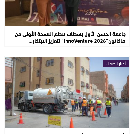
جامعة الحسن الأول بسطات تنظم النسخة الأولى من
هاكاثون“InnoVenture 2026” لتعزيز الابتكار…
أخبار الصحراء