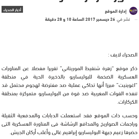
أخبار الصحراء
إدارة الموقع
نشر في
26 ديسمبر 2017 الساعة 10 و 28 دقيقة
الصحراء لايف :
ذكر موقع “زهرة شنقيط الموريتاني” تقريرا مفصلا عن المناورات
العسكرية الضخمة للبوليساريو بالذخيرة الحية في منطقة
“اغوينيت” مبرزا أنها تحاكي عملية صد مفترضة لهجوم محتمل قد
تنفذه القوات المغربية ضد قوة من البوليساريو متمركزة بمنطقة
الكركارات.
وحسب ذات الموقع فقد استعملت الدبابات والمدفعية الثقيلة
وراجمات الصواريخ والمدافع الرشاشة فى المناورة العسكرية التى
حضرها زعيم جبهة البوليساريو إبراهيم غالى وأغلب أركان الجيش.