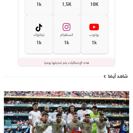
1k
1,5K
10K
يوتوب
انستغرام
تيكتوك
1k
1k
1k
هذه الإحصائيات يتم تحديثها يوميا
شاهد أيضا
رياضة