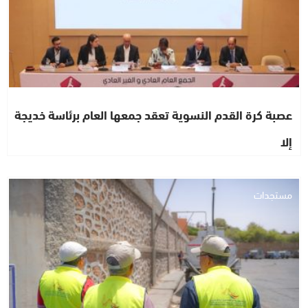
عصبة كرة القدم النسوية تعقد جمعها العام برئاسة خديجة
إلا
مستجدات