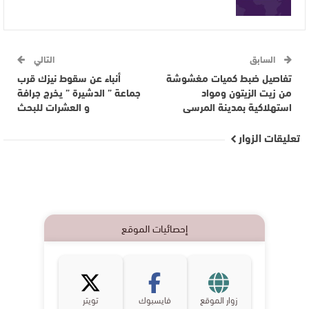
السابق
التالي
تفاصيل ضبط كميات مغشوشة
أنباء عن سقوط نيزك قرب
من زيت الزيتون ومواد
جماعة ” الدشيرة ” يخرج جرافة
استهلاكية بمدينة المرسى
و العشرات للبحث
تعليقات الزوار
إحصائيات الموقع
زوار الموقع
فايسبوك
تويتر