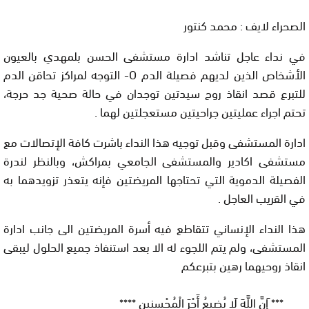
الصحراء لايف : محمد كنتور
في نداء عاجل تناشد ادارة مستشفى الحسن بلمهدي بالعيون
الأشخاص الذين لديهم فصيلة الدم O- التوجه لمراكز تحاقن الدم
للتبرع قصد انقاذ روح سيدتين توجدان في حالة صحية جد حرجة،
تحتم اجراء عمليتين جراحيتين مستعجلتين لهما .
ادارة المستشفى وقبل توجيه هذا النداء باشرت كافة الإتصالات مع
مستشفى اكادير والمستشفى الجامعي بمراكش، وبالنظر لندرة
الفصيلة الدموية التي تحتاجها المريضتين فإنه يتعذر تزويدهما به
في القريب العاجل .
هذا النداء الإنساني تتقاطع فيه أسرة المريضتين الى جانب ادارة
المستشفى، ولم يتم اللجوء له الا بعد استنفاذ جميع الحلول ليبقى
انقاذ روحيهما رهين بتبرعكم
*** َإِنَّ اللَّهَ لَا يُضِيعُ أَجْرَ الْمُحْسِنِين ****