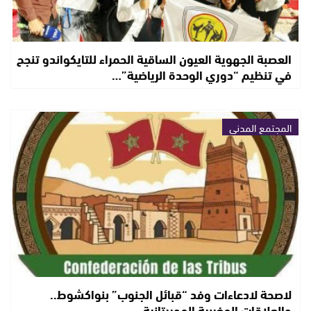
العصبة الجهوية العيون الساقية الحمراء للتايكواندو تنجح
في تنظيم “دوري الوحدة الرياضية”…
المجتمع المدني
لاصحة لادعاءات وفد “قبائل الجنوب” بنواكشوط..
والعلاقات المغربية الموريتانية…