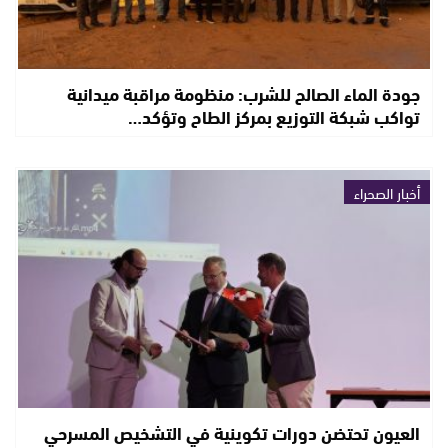
جودة الماء الصالح للشرب: منظومة مراقبة ميدانية
تواكب شبكة التوزيع بمركز الطاح وتؤكد…
أخبار الصحراء
العيون تحتضن دورات تكوينية في التشخيص المسرحي