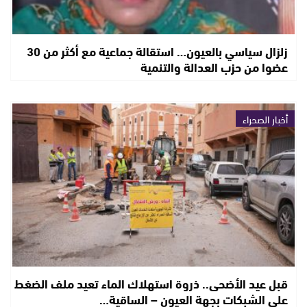
زلزال سياسي بالعيون… استقالة جماعية مع أكثر من 30
عضوا من حزب العدالة والتنمية
أخبار الصحراء
قبل عيد الأضحى.. ذروة استهلاك الماء تعيد ملف الضغط
على الشبكات بجهة العيون – الساقية…