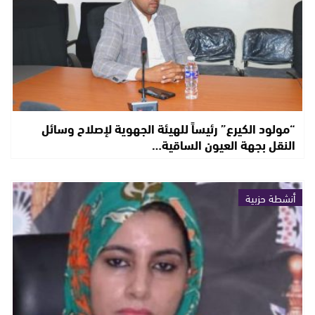
“مولود الكيرع” رئيساً للهيئة الجهوية لإصلاح وسائل
النقل بجهة العيون الساقية…
أنشطة حزبية