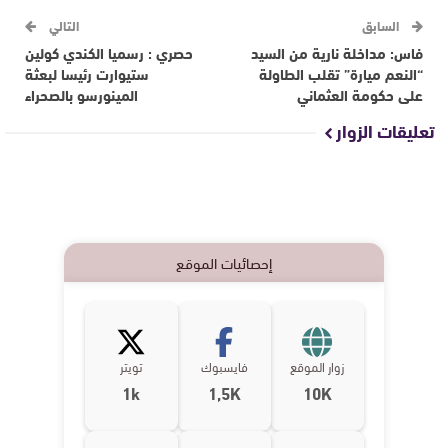
السابق
التالي
فاس: مداخلة نارية من السيد
حصري : رسميا الكندي كولين
“النعم ميارة” تقلب الطاولة
ستيوارت رئيسا لبعثة
على حكومة العثماني
المينورسو بالصحراء
تعليقات الزوار
إحصائيات الموقع
زوار الموقع
فايسبوك
تويتر
1k
1,5K
10K