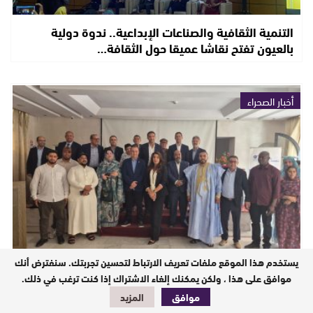
التنمية الثقافية والصناعات الإبداعية.. ندوة دولية
بالعيون تفتح نقاشا عميقا حول الثقافة…
أخبار الصحراء
يستخدم هذا الموقع ملفات تعريف الارتباط لتحسين تجربتك. سنفترض أنك
حملة رئاسة الCGEM تحط بالعيون … والتازي ينصت و
موافق على هذا ، ولكن يمكنك إلغاء الاشتراك إذا كنت ترغب في ذلك.
يتعهد بدعم تنافسية مقاولات الجهة
موافق
المزيد