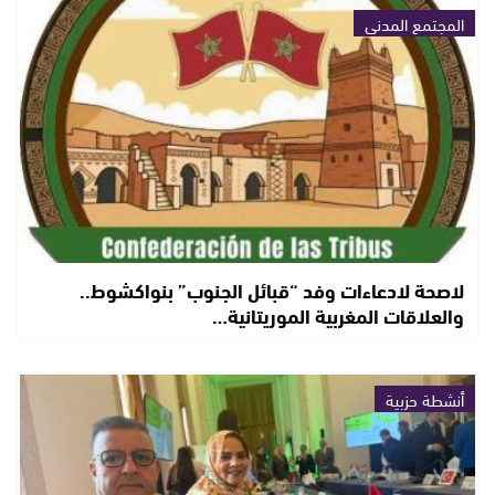
المجتمع المدني
لاصحة لادعاءات وفد “قبائل الجنوب” بنواكشوط..
والعلاقات المغربية الموريتانية…
أنشطة حزبية