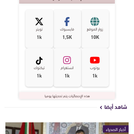
زوار الموقع
فايسبوك
تويتر
1k
1,5K
10K
يوتوب
انستغرام
تيكتوك
1k
1k
1k
هذه الإحصائيات يتم تحديثها يوميا
شاهد أيضا
أخبار الصحراء