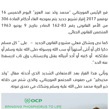
قرر الرئيس الموريتاني “محمد ولد عبد العزيز” اليوم الخميس 16
نوفمبر 2017 إقرار تشريع جديد يتم بموجبه الغاء أحكام المادة 306
من الأمر القانونى رقم 83-162 الصادر بتاريخ 9 يونيو 1963
المتضمن للقانون الجنائى.
كما نص وبشكل فعلي مشروع القانون الجديد – على ” كل مسلم
ذكرا كان أو أنثى أستهزأ أو سب الله ورسوله صلى الله عليه وسلم أو
ملائكته أو كتبه أو أحد أنبيائه يقتل ولايستتاب وإن تاب لايسقط
عنه الحد”.
ويأتي هذا القرار بعد الامتعاض الشديد الذي أحدثه مقال “ولد
مخيطير” في صفوف المجتمع الموريتاني، والذي شتم من خلاله
خير البرية محمد صلى الله عليه وسلم وشكك في صدق نبوته.