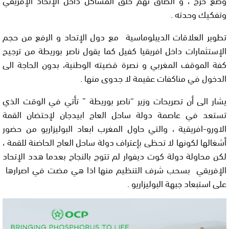
وتفكيك وحدته .
تطوير العلاقات الديبلوماسية مع دول اﻹتحاد و الرفع من حجم
اﻹستثمارات داخل افريقيا كفيل كما يقول ناصر بوريطة من ترجيح
كفة الموقف المغربي و نصرة قضيته الوطنية، بدون الحاجة الى
الدخول في مناكفات عقيمة لا جدوى منها .
يشار الى أن تصريحات وزير “ناصر بوريطة ” تأتي في الوقت الذي
تستعد في عاصمة دولة ساحل العاج ابيدجان ﻹحتضان القمة
الاورو-افريقية ، والتي حاول المغرب ابعاد البوليزاريو من حضور
أشغالها لكونها لا تحظى بإعتراف دولة ساحل العاج الحاضنة للقمة ،
لكن محاولة دولة كوت ديفوار لم تتوج بالنجاح بعدما هدد اﻹتحاد
اﻹفريقي بسحب شرف التنظيم منها اذا هي مضت في اصرارها
على استبعاد جبهة البوليزاريو .