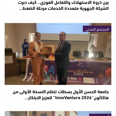
بين ذروة الاستهلاك والتفاعل الفوري.. كيف دبرت
الشركة الجهوية متعددة الخدمات مرحلة الضغط…
المجتمع المدني
جامعة الحسن الأول بسطات تنظم النسخة الأولى من
هاكاثون“InnoVenture 2026” لتعزيز الابتكار…