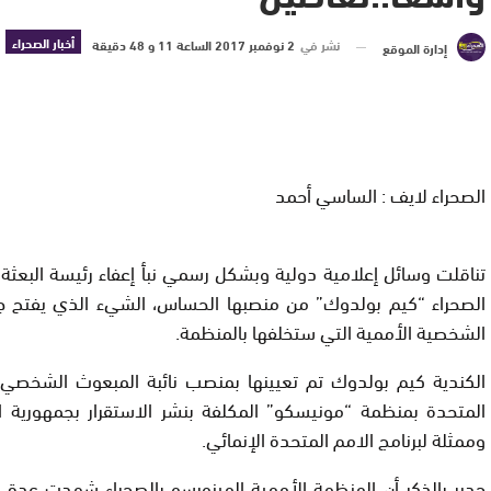
أخبار الصحراء
نشر في
2 نوفمبر 2017 الساعة 11 و 48 دقيقة
إدارة الموقع
الصحراء لايف : الساسي أحمد
تناقلت وسائل إعلامية دولية وبشكل رسمي نبأ إعفاء رئيسة البعث
الصحراء “كيم بولدوك” من منصبها الحساس، الشيء الذي يفتح 
الشخصية الأممية التي ستخلفها بالمنظمة.
الكندية كيم بولدوك تم تعيينها بمنصب نائبة المبعوث الشخصي ل
المتحدة بمنظمة “مونيسكو” المكلفة بنشر الاستقرار بجمهورية ال
وممثلة لبرنامج الامم المتحدة الإنمائي.
جدير بالذكر أن المنظمة الأممية المينورسو بالصحراء شهدت عدة 