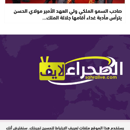
صاحب السمو الملكي ولي العهد الأمير مولاي الحسن
يترأس مأدبة غداء أقامها جلالة الملك…
يستخدم هذا الموقع ملفات تعريف الارتباط لتحسين تجربتك. سنفترض أنك
المدير المسؤول : ابيبك المحفوظ / جميع