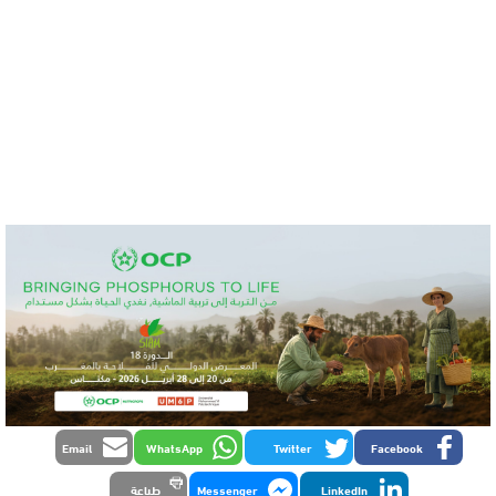
Email
WhatsApp
Twitter
Facebook
LinkedIn
Messenger
طباعة