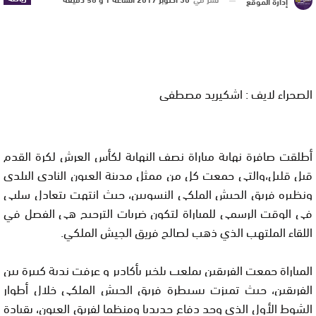
إدارة الموقع
الصحراء لايف : اشكيريد مصطفى
أطلقت صافرة نهاية مباراة نصف النهاية لكأس العرش لكرة القدم
قبل قليل،والتي جمعت كل من ممثل مدينة العيون النادي البلدي
ونظيره فريق الجيش الملكي النسويين، حيث انتهت بتعادل سلبي
في الوقت الرسمي للمباراة لتكون ضربات الترجيح هي الفصل في
اللقاء الملتهب الذي ذهب لصالح فريق الجيش الملكي.
المباراة جمعت الفريقين بملعب بلخير بأكادير و عرفت ندية كبيرة بين
الفريقين، حيث تميزت بسيطرة فريق الجيش الملكي خلال أطوار
الشوط الأول الذي وجد دفاع حديديا ومنظما لفريق العيون، بقيادة