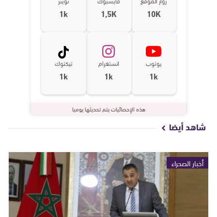
زوار الموقع
فايسبوك
تويتر
1k
1,5K
10K
يوتوب
انستغرام
تيكتوك
1k
1k
1k
هذه الإحصائيات يتم تحديثها يوميا
شاهد أيضا
أخبار الصحراء