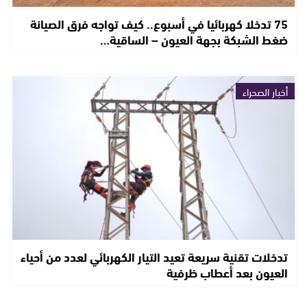
75 تدخلا كهربائيا في أسبوع.. كيف تواجه فرق الصيانة
ضغط الشبكة بجهة العيون – الساقية…
أخبار الصحراء
تدخلات تقنية سريعة تعيد التيار الكهربائي لعدد من أحياء
العيون بعد أعطاب ظرفية