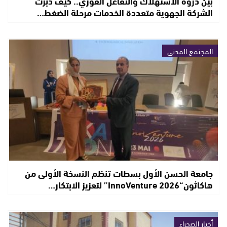
بين ذروة الاستهلاك والتفاعل الفوري.. كيف دبرت
الشركة الجهوية متعددة الخدمات مرحلة الضغط…
المجتمع المدني
جامعة الحسن الأول بسطات تنظم النسخة الأولى من
هاكاثون“InnoVenture 2026” لتعزيز الابتكار…
أخبار الصحراء