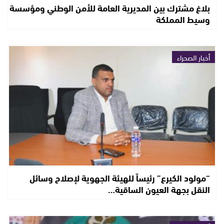
بلاغ مشترك بين المديرية العامة للأمن الوطني ومؤسسة
وسيط المملكة
أخبار الصحراء
“مولود الكيرع” رئيساً للهيئة الجهوية لإصلاح وسائل
النقل بجهة العيون الساقية…