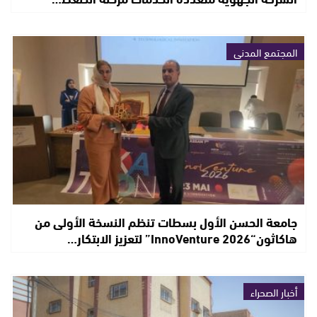
المجتمع المدني
جامعة الحسن الأول بسطات تنظم النسخة الأولى من
هاكاثون“InnoVenture 2026” لتعزيز الابتكار…
أخبار الصحراء