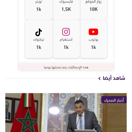
زوار الموقع
فايسبوك
تويتر
1k
1,5K
10K
يوتوب
انستغرام
تيكتوك
1k
1k
1k
هذه الإحصائيات يتم تحديثها يوميا
شاهد أيضا
أخبار الصحراء