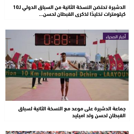
الدشيرة تحتضن النسخة الثانية من السباق الدولي لـ10
كيلومترات تخليدًا لذكرى القبطان لحسن…
أخبار الصحراء
جماعة الدشيرة على موعد مع النسخة الثانية لسباق
القبطان لحسن ولد اميليد