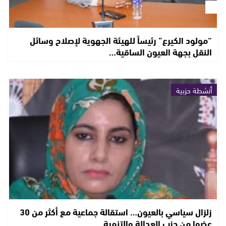
“مولود الكيرع” رئيساً للهيئة الجهوية لإصلاح وسائل
النقل بجهة العيون الساقية…
أنشطة حزبية
زلزال سياسي بالعيون… استقالة جماعية مع أكثر من 30
عضوا من حزب العدالة والتنمية