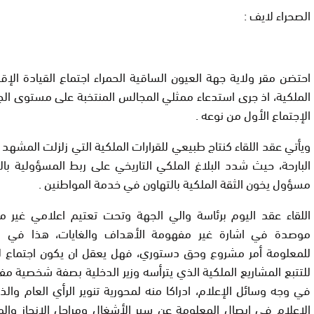
الصحراء لايف :
احتضن مقر ولاية جهة العيون الساقية الحمراء اجتماع القيادة الإقل
الملكية، اذ جرى استدعاء ممثلي المجالس المنتخبة على مستوى ال
الإجتماع الأول من نوعه .
ويأتي عقد اللقاء كنتاج طبيعي للقرارات الملكية التي زلزلت المشهد ا
البارحة، حيث شدد البلاغ الملكي التاريخي على ربط المسؤولية ب
مسؤول يخون الثقة الملكية بالتهاون في خدمة المواطنين .
اللقاء عقد اليوم برئاسة والي الجهة وتحت تعتيم اعلامي غير
موصدة في اشارة غير مفهومة الأهداف والغايات، هذا في 
للمعلومة أمر مشروع وحق دستوري، فهل يعقل ان يكون اجتماع لجنة
للتتبع المشاريع الملكية الذي يترأسه وزير الدخلية بصفة شخصية مف
في وجه وسائل الإعلام، ادراكا منه لمحورية تنوير الرأي العام وا
الإعلام في ايصال المعلومة عن سير الأشغال ومراحل الإنجاز والموا