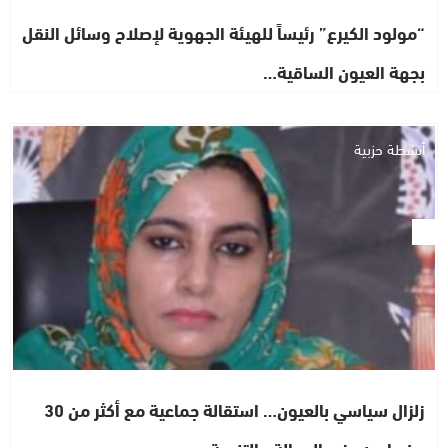
“مولود الكيرع” رئيساً للهيئة الجهوية لإصلاح وسائل النقل
بجهة العيون الساقية…
أنشطة حزبية
زلزال سياسي بالعيون… استقالة جماعية مع أكثر من 30