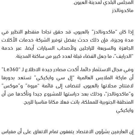
المجلس البلدي لمدينة العيون.
ماكدونالذز
إذا كان “ماكدونالدز” بالعيون، قد حقق نجاحا منقطع النظير في
مدة وجيزة، فإن ذلك حدث بفضل توفير الشركة خدمات الأكلات
الجاهزة والسريعة للراجلين ولأصحاب السيارات أيضا، عبر خدمة
“الدرايف”، ما جعل الفضاء قبلة لعدد كبير من ساكنة المدينة.
وفي مجال الاستثمار دائما، أكدت مصادر جيدة الاطلاع لـ “Le360”
أن ماركة الملابس العالمية “إل سي وايكيكي” تستعد بدورها
لافتتاح محلاتها بالعيون، لتنضاف إلى قائمة “مروة” و”موكس”
و”ماكدونالدز”، وذلك بعد دراستها للمشروع جيدا وتأكدها من أن
المنطقة الجنوبية للمملكة، باتت فعلا مكانا مناسبا للربح.
وايكيكي
إن العارفين بشؤون الاقتصاد يتفقون تمام الاتفاق على أن مقياس