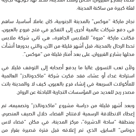
لفئة كبيرة من ساكنة المدينة.
نجاح ماركة “موكس” بالمدينة الجنوبية، كان عاملا أساسيا، ساهم
في دفع شركات عالمية أخرى إلى التفكير في فتح فروع بالعيون،
فكانت ماركة “مروة” للملابس الجاهرة،، هي ثاني شركة ملابس
تحط الرحال بالمدينة، قبل أشهر قليلة من الآن، والتي بدورها أنشأت
محلها بشارع القيروان، على بعد أمتار قليلة من “موكس”.
ولأن تعب التسوق غالبا ما يدفع أصحابه إلى التوقف قليلا في
استراحة غداء أو عشاء، فقد فكرت شركة “ماكدونالدز” العالمية
للمأكولات السريعة في إنشاء فرع بالعيون، كيف لا والمدينة باتت
مصدر ربح للعديد من المؤسسات التجارية اللباحثة عن الرواج.
وبعد أشهر قليلة من دراسة مشروع “ماكدونالذز” وتصميمه، تم
إعطاء الانطلاقة الرسمية لافتتاح الفضاء، خلال الصيف المنصرم،
بمنطقة “ساحة الدشيرة”، مركز المدينة، في مكان “فضاء لاس
دوناس” السابق، الذي تم إغلاقه قبل فترة قصيرة بقرار من