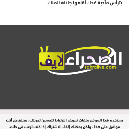
يترأس مأدبة غداء أقامها جلالة الملك…
المدير المسؤول : ابيبك المحفوظ / جميع
يستخدم هذا الموقع ملفات تعريف الارتباط لتحسين تجربتك. سنفترض أنك
الحقوق محفوظة © 2026
موافق على هذا ، ولكن يمكنك إلغاء الاشتراك إذا كنت ترغب في ذلك.