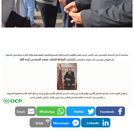
Email
WhatsApp
Twitter
Facebook
LinkedIn
Messenger
طباعة