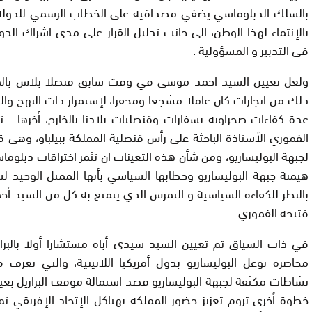
بالسلك الدبلوماسي يضفي مصداقية على الخطاب الرسمي للدولة 
بالإنتماء لهذا الوطن، الى جانب تدليل القرار على مدى اشراك الدو
في التدبير و المسؤولية .
ولعل تعيين السيد احمد موسى في وقت سابق قنصلا بلاس با
ذلك من انجازات كان عاملا مشجعا ومحفزا، لإستمرار ذات النهج والذ
عدة كفاءات صحراوية بسفارات وقنصليات بلادنا بالخارج، أخرها ت
الفموري الأستاذة الباحثة على رأس قنصلية المملكة ببيلباو، وهي
لجبهة البوليساريو، ومن شأن هذه التعينات ان تثمر اختراقات دبلوماس
هيمنة جبهة البوليساريو وخطابها السياسي بأنها الممثل الوحيد لس
بالنظر للكفاءة السياسية و التمرس الذي يتمتع به كل من السيد 
فتيحة الفموري .
في ذات السياق تم تعيين السيد سيدي أباه مستشارا أولا بالبر
محاصرة توغل البوليساريو بدول أمريكيا اللاتينية، والتي تعرف 
نشاطات مكثفة لجبهة البوليساريو قصد استمالة موقف البرازيل بغية
خطوة أخرى تروم تعزيز حضور المملكة بهياكل الإتحاد الإفريقي تم