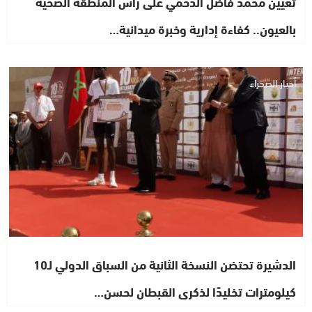
تعيين محمد فاضل الدحمي على رأس المنطقة الصحية
بالعيون.. كفاءة إدارية وخبرة ميدانية…
أخبار الصحراء
الدشيرة تحتضن النسخة الثانية من السباق الدولي لـ10
كيلومترات تخليدًا لذكرى القبطان لحسن…