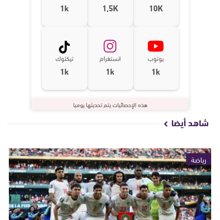
1k
1,5K
10K
يوتوب
انستغرام
تيكتوك
1k
1k
1k
هذه الإحصائيات يتم تحديثها يوميا
شاهد أيضا
رياضة