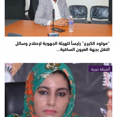
“مولود الكيرع” رئيساً للهيئة الجهوية لإصلاح وسائل
النقل بجهة العيون الساقية…
أنشطة حزبية